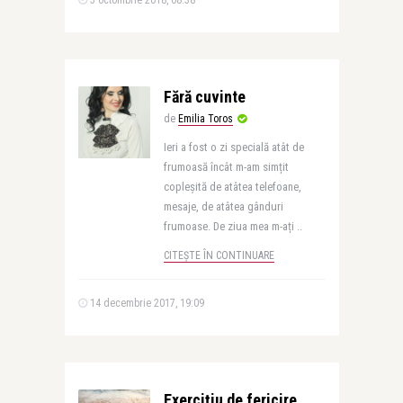
5 octombrie 2018, 08:38
Fără cuvinte
de
Emilia Toros
Ieri a fost o zi specială atât de
frumoasă încât m-am simțit
copleșită de atâtea telefoane,
mesaje, de atâtea gânduri
frumoase. De ziua mea m-ați ..
CITEȘTE ÎN CONTINUARE
14 decembrie 2017, 19:09
Exercițiu de fericire