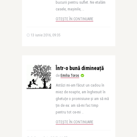
bucurii pentru suflet. Ne etalăm
casele, mașinile, ..
CITEȘTE ÎN CONTINUARE
13 iunie 2016, 09:35
Într-o bună dimineață
de
Emilia Toros
Astăzi mi-am făcut un cadou în
miez de noapte, am înghesuit în
ghetuțe o promisiune și am să mă
țin de ea: am să-mi fac timp
pentru tot ce-mi ..
CITEȘTE ÎN CONTINUARE