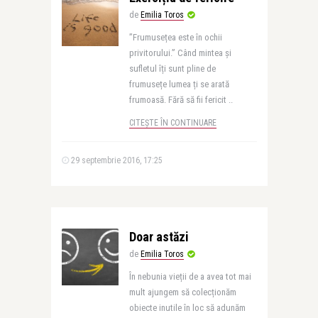
de
Emilia Toros
”Frumusețea este în ochii
privitorului.” Când mintea și
sufletul îți sunt pline de
frumusețe lumea ți se arată
frumoasă. Fără să fii fericit ..
CITEȘTE ÎN CONTINUARE
29 septembrie 2016, 17:25
Doar astăzi
de
Emilia Toros
În nebunia vieții de a avea tot mai
mult ajungem să colecționăm
obiecte inutile în loc să adunăm