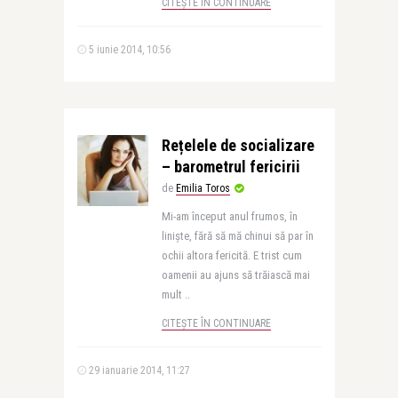
CITEȘTE ÎN CONTINUARE
5 iunie 2014, 10:56
Rețelele de socializare
– barometrul fericirii
de
Emilia Toros
Mi-am început anul frumos, în
liniște, fără să mă chinui să par în
ochii altora fericită. E trist cum
oamenii au ajuns să trăiască mai
mult ..
CITEȘTE ÎN CONTINUARE
29 ianuarie 2014, 11:27