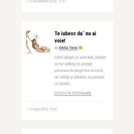
6 decembrie 2015, 11:57
Te iubesc da` nu ai
voie!
de
Emilia Toros
Când iubești cu adevărat, iubești
cu tot sufletul și accepți
persoana de lângă tine cu totul,
cu calități și defecte, cu pasiuni,
cu familie ..
CITEȘTE ÎN CONTINUARE
9 iunie 2015, 19:47