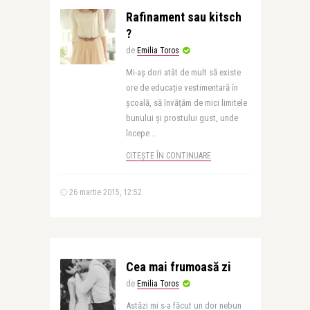
Rafinament sau kitsch
?
de
Emilia Toros
Mi-aș dori atât de mult să existe
ore de educație vestimentară în
școală, să învățăm de mici limitele
bunului și prostului gust, unde
începe ..
CITEȘTE ÎN CONTINUARE
26 martie 2015, 12:52
Cea mai frumoasă zi
de
Emilia Toros
Astăzi mi s-a făcut un dor nebun