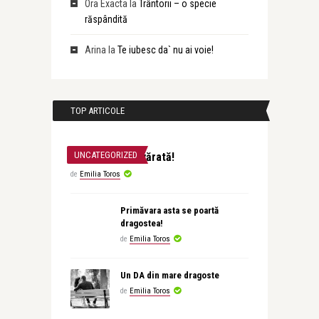
Ora Exacta
la
Trântorii – o specie
răspândită
Arina
la
Te iubesc da` nu ai voie!
TOP ARTICOLE
UNCATEGORIZED
O poveste adevărată!
de
Emilia Toros
Primăvara asta se poartă
dragostea!
de
Emilia Toros
Un DA din mare dragoste
de
Emilia Toros