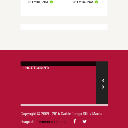
de
Emilia Toros
de
Emilia Toros
Emilia Toros
Parfumul amintirilor
UNCATEGORIZED
UNCATEGORIZED
Emilia Toros
Copyright © 2009 - 2016 Cartile Tango SRL / Marea
Dragoste.
Termeni și condiții
.