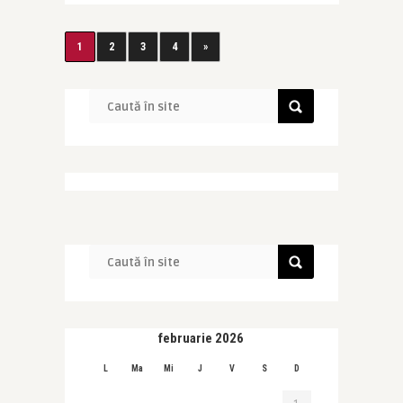
1
2
3
4
»
februarie 2026
L
Ma
Mi
J
V
S
D