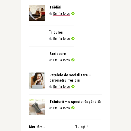
Trădări
de
Emilia Toros
În culori
de
Emilia Toros
Scrisoare
de
Emilia Toros
Rețelele de socializare –
barometrul fericirii
de
Emilia Toros
Trântorii – o specie răspândită
de
Emilia Toros
Merităm…
Tu ești!